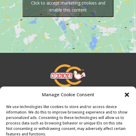
Click to accept marketing cookies and
enable this content
Manage Cookie Consent
City Chicken – Das Original seit 1996
We use technologies like cookies to store and/or access device
information. We do this to improve browsing experience and to show
info@citychickendasoriginal.com
personalized ads. Consenting to these technologies will allow us to
process data such as browsing behavior or unique IDs on this site.
Not consenting or withdrawing consent, may adversely affect certain
features and functions.