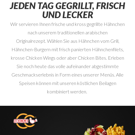
JEDEN TAG GEGRILLT, FRISCH
UND LECKER
Wir servieren Ihnen frische und kross gegrillte Hähnchen
nach unserem traditionellen arabischen
Originalrezept.
Wählen Sie aus Hähnchen vom Grill,
Hähnchen-Burgern mit frisch panierten Hähnchenfilets,
krosse Chicken Wings oder
aber
Chicken Bites.
Erleben
Sie noch heute das volle aufeinander abgestimmte
Geschmackserlebnis in Form eines
unserer Menüs. Alle
Speisen können mit unseren köstlichen Beilagen
kombiniert werden.