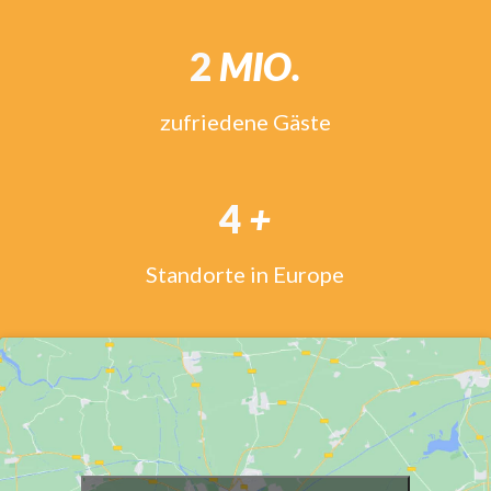
2
MIO.
zufriedene Gäste
4
+
Standorte in Europe