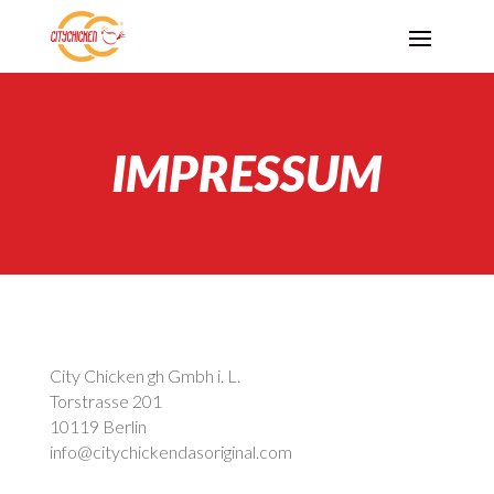
IMPRESSUM
City Chicken gh Gmbh i. L.
Torstrasse 201
10119 Berlin
info@citychickendasoriginal.com